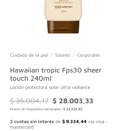
Cuidado de la piel
/
Solares
/
Corporales
Hawaiian tropic Fps30 sheer
touch 240ml
Loción protectora solar ultra radiance
El
El
$
35.004,17
$
28.003,33
precio
precio
Precio sin impuestos nacionales:
$
22.325,92
original
actual
era:
es:
$ 35.004,17.
$ 28.003,33.
3 cuotas sin interés
de
$
9.334,44
vía visa -
mastercard