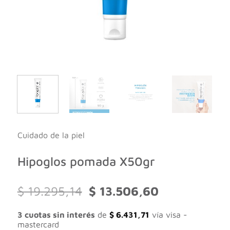
Cuidado de la piel
Hipoglos pomada X50gr
El
El
$
19.295,14
$
13.506,60
precio
precio
original
actual
3 cuotas sin interés
de
$
6.431,71
vía visa -
era:
es:
mastercard
$ 19.295,14.
$ 13.506,60.