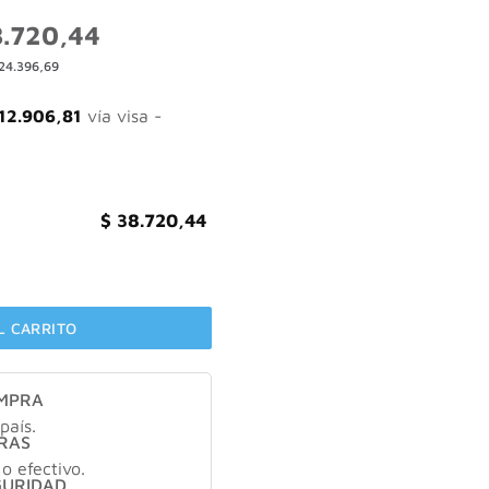
El
.720,44
o
precio
24.396,69
nal
actual
es:
.403,68.
$ 38.720,44.
12.906,81
vía visa -
$
38.720,44
 cantidad
L CARRITO
OMPRA
país.
RAS
 o efectivo.
GURIDAD