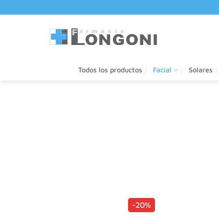
Saltar
al
contenido
Todos los productos
Facial
Solares
-20%