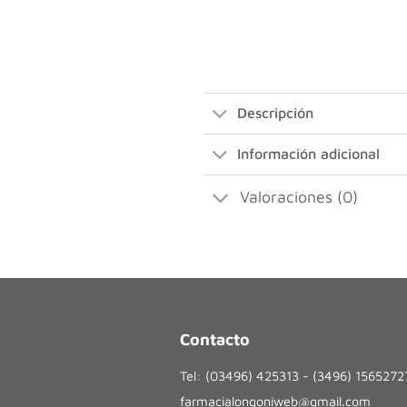
Descripción
Información adicional
Valoraciones (0)
Contacto
Tel: (03496) 425313 - (3496) 156527
farmacialongoniweb@gmail.com