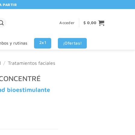
RTIR DE $80.000! 🚚 | 💳 3 CUOTAS SIN INTERES VISA - MASTERCARD
Acceder
$
0,00
2x1
¡Ofertas!
bos y rutinas
l
/
Tratamientos faciales
 CONCENTRÉ
ad bioestimulante