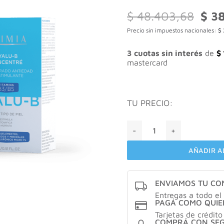
El
$
48.403,68
$
38
preci
Precio sin impuestos nacionales:
$
origi
era:
$ 48
3 cuotas sin interés
de
$
mastercard
TU PRECIO:
Eximia HYALU-B CONCENTRÉ
AÑADIR A
ENVIAMOS TU C
Entregas a todo el 
PAGÁ COMO QUIE
Tarjetas de crédito
COMPRÁ CON SE