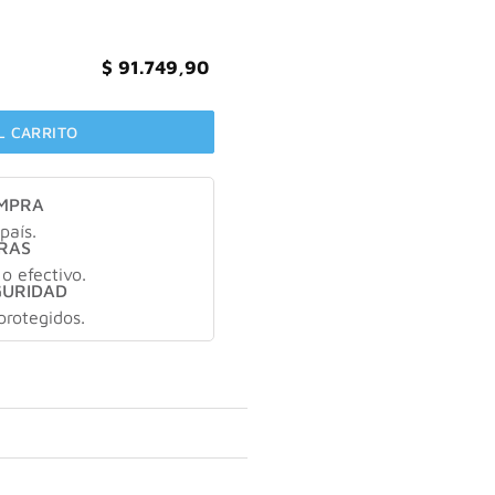
$
91.749,90
L CARRITO
OMPRA
país.
RAS
 o efectivo.
GURIDAD
protegidos.