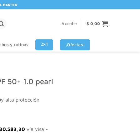
ARTIR DE $80.000! 🚚 | 💳 3 CUOTAS SIN INTERES VISA - MASTERCARD
Acceder
$
0,00
2x1
¡Ofertas!
bos y rutinas
F 50+ 1.0 pearl
y alta protección
30.583,30
vía visa -