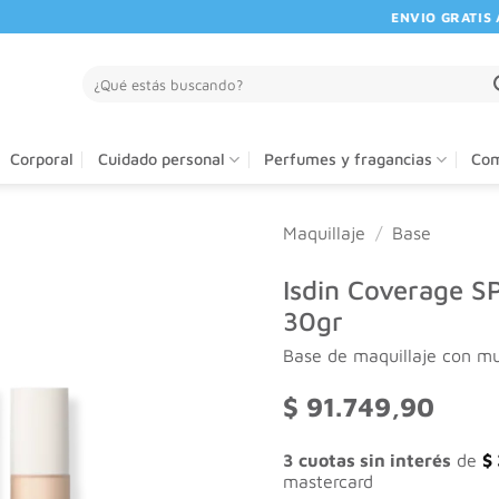
ENVIO GRATIS A P
Buscar
por:
Corporal
Cuidado personal
Perfumes y fragancias
Com
Maquillaje
/
Base
Isdin Coverage SP
30gr
Base de maquillaje con mu
$
91.749,90
3 cuotas sin interés
de
$
mastercard