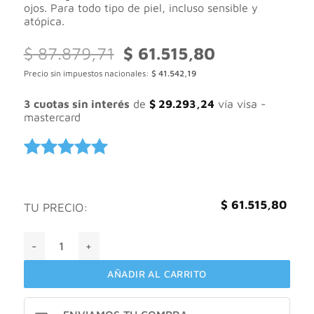
ojos. Para todo tipo de piel, incluso sensible y
atópica.
El
El
$
87.879,71
$
61.515,80
precio
precio
Precio sin impuestos nacionales:
$
41.542,19
original
actual
era:
es:
$ 87.879,71.
$ 61.515,80.
3 cuotas sin interés
de
$
29.293,24
vía visa -
mastercard
Valorado
1
con
5
de 5
en base a
$
61.515,80
TU PRECIO:
valoración
de un
Isdin fotoprotector fusion water magic by alcaraz X50ml ca
cliente
AÑADIR AL CARRITO