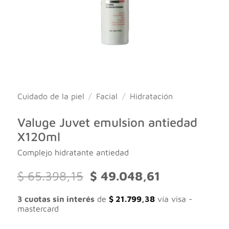
Cuidado de la piel
/
Facial
/
Hidratación
Valuge Juvet emulsion antiedad
X120ml
Complejo hidratante antiedad
El
El
$
65.398,15
$
49.048,61
precio
precio
original
actual
3 cuotas sin interés
de
$
21.799,38
vía visa -
era:
es:
mastercard
$ 65.398,15.
$ 49.048,61.