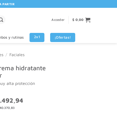
RTIR DE $80.000! 🚚 | 💳 3 CUOTAS SIN INTERES VISA - MASTERCARD
Acceder
$
0,00
2x1
¡Ofertas!
bos y rutinas
es
/
Faciales
rema hidratante
r
muy alta protección
El
.492,94
o
precio
40.370,83
nal
actual
es: