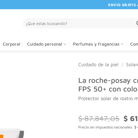
ENVIO GRATIS A PA
Buscar
por:
Corporal
Cuidado personal
Perfumes y fragancias
Com
Cuidado de la piel
/
Solar
La roche-posay c
FPS 50+ con colo
Protector solar de rostro 
El
$
87.847,05
$
61
preci
Precio sin impuestos nacionales:
$
origi
era: