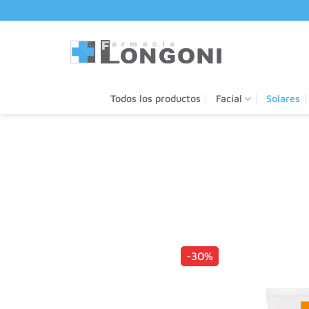
Saltar
al
contenido
Todos los productos
Facial
Solares
-30%