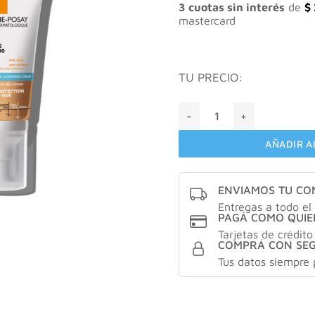
$ 87
3 cuotas sin interés
de
$
mastercard
TU PRECIO:
La roche-posay crema hidra
AÑADIR A
ENVIAMOS TU C
Entregas a todo el 
PAGÁ COMO QUIE
Tarjetas de crédito
COMPRÁ CON SE
Tus datos siempre 