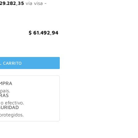
.847,05.
$ 61.492,94.
29.282,35
vía visa -
$
61.492,94
tante FPS 50+ con color cantidad
L CARRITO
OMPRA
país.
RAS
 o efectivo.
GURIDAD
protegidos.