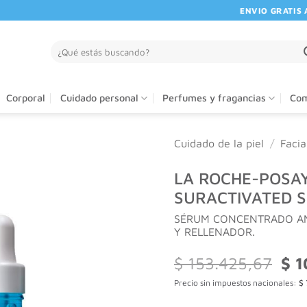
ENVIO GRATIS A PA
Buscar
por:
Corporal
Cuidado personal
Perfumes y fragancias
Com
Cuidado de la piel
/
Facia
LA ROCHE-POSAY
SURACTIVATED 
SÉRUM CONCENTRADO AN
Y RELLENADOR.
El
$
153.425,67
$
1
prec
Precio sin impuestos nacionales:
$
orig
era