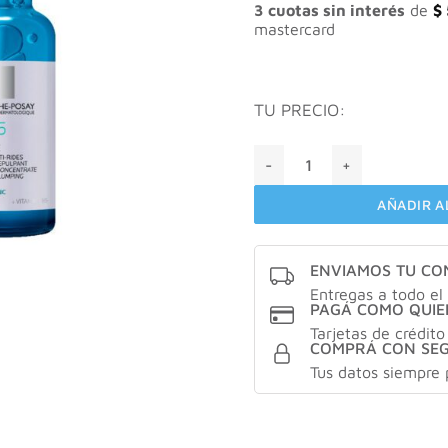
$ 1
3 cuotas sin interés
de
$
mastercard
TU PRECIO:
LA ROCHE-POSAY HYALU B5
AÑADIR A
ENVIAMOS TU C
Entregas a todo el 
PAGÁ COMO QUIE
Tarjetas de crédito
COMPRÁ CON SE
Tus datos siempre 