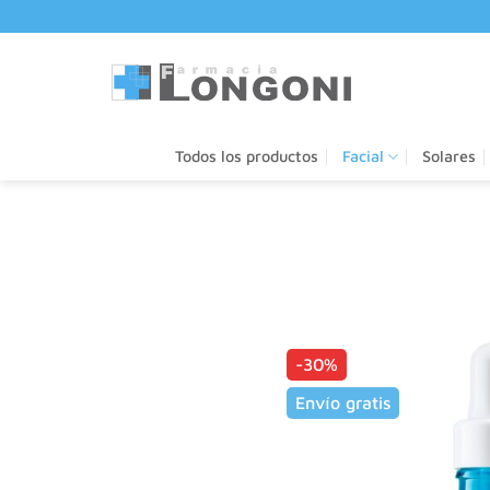
Saltar
al
contenido
Todos los productos
Facial
Solares
-30%
Envío gratis