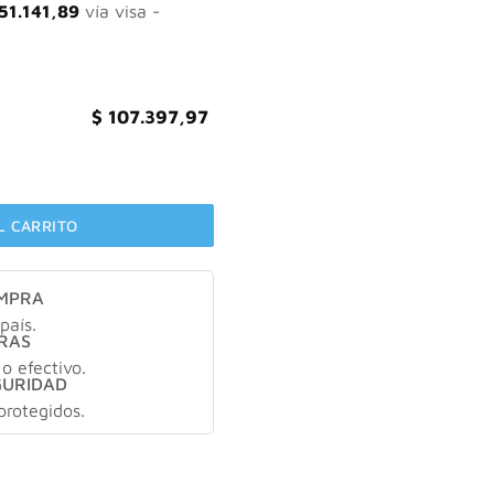
53.425,67.
$ 107.397,97.
51.141,89
vía visa -
$
107.397,97
 SURACTIVATED SERUM 30ML cantidad
L CARRITO
OMPRA
país.
RAS
 o efectivo.
GURIDAD
protegidos.