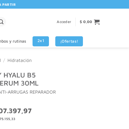
RTIR DE $80.000! 🚚 | 💳 3 CUOTAS SIN INTERES VISA - MASTERCARD
Acceder
$
0,00
2x1
¡Ofertas!
bos y rutinas
l
/
Hidratación
 HYALU B5
SERUM 30ML
TI-ARRUGAS REPARADOR
El
07.397,97
io
precio
75.155,33
inal
actual
:
es: