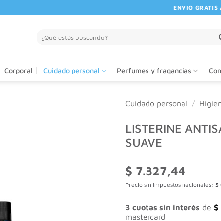
ENVIO GRATIS A P
Buscar
por:
Corporal
Cuidado personal
Perfumes y fragancias
Com
Cuidado personal
/
Higie
LISTERINE ANTIS
SUAVE
$
7.327,44
Precio sin impuestos nacionales:
$
3 cuotas sin interés
de
$
mastercard