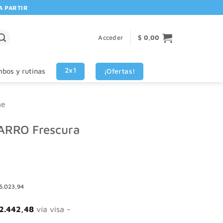
ARTIR DE $80.000! 🚚 | 💳 3 CUOTAS SIN INTERES VISA - MASTERCARD
Acceder
$
0,00
2x1
¡Ofertas!
bos y rutinas
ne
ARRO Frescura
6.023,94
2.442,48
vía visa -