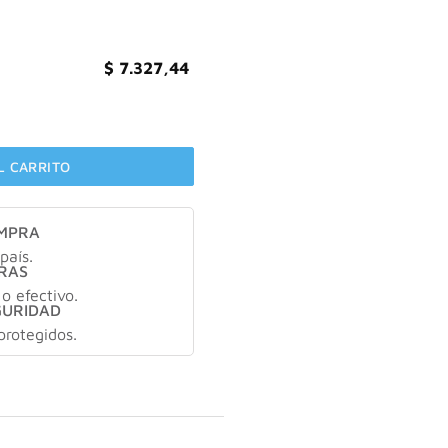
$
7.327,44
ura SUAVE cantidad
L CARRITO
OMPRA
país.
RAS
 o efectivo.
GURIDAD
protegidos.