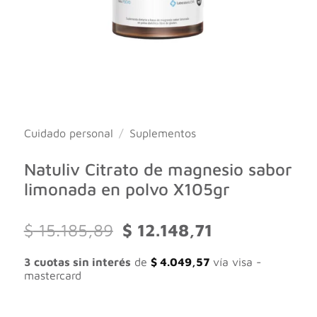
Cuidado personal
/
Suplementos
Natuliv Citrato de magnesio sabor
limonada en polvo X105gr
El
El
$
15.185,89
$
12.148,71
precio
precio
original
actual
3 cuotas sin interés
de
$
4.049,57
vía visa -
era:
es:
mastercard
$ 15.185,89.
$ 12.148,71.