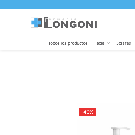
Saltar
al
contenido
Todos los productos
Facial
Solares
-40%