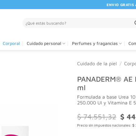
ENVIO GRATIS A P
Buscar
por:
Corporal
Cuidado personal
Perfumes y fragancias
Com
Cuidado de la piel
/
Corpo
PANADERM® AE E
ml
Formulada a base Urea 10
250.000 UI y Vitamina E 
El
$
74.551,32
$
44
preci
Precio sin impuestos nacionales:
$
origi
era: