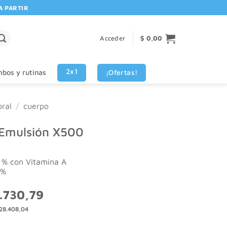
ARTIR DE $80.000! 🚚 | 💳 3 CUOTAS SIN INTERES VISA - MASTERCAR
Acceder
$
0,00
2x1
¡Ofertas!
bos y rutinas
ral
/
cuerpo
mulsión X500
 % con Vitamina A
5%
El
.730,79
o
precio
28.408,04
nal
actual
es: