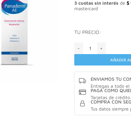
$ 74.
3 cuotas sin interés
de
$
mastercard
TU PRECIO:
PANADERM® AE Emulsión X
AÑADIR A
ENVIAMOS TU C
Entregas a todo el 
PAGÁ COMO QUIE
Tarjetas de crédito
COMPRÁ CON SE
Tus datos siempre 