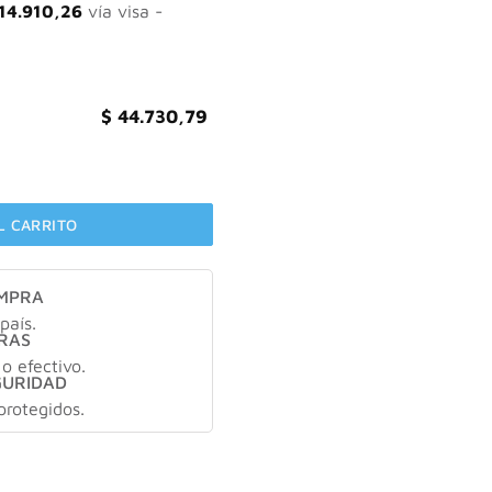
551,32.
$ 44.730,79.
14.910,26
vía visa -
$
44.730,79
500 ml cantidad
L CARRITO
OMPRA
país.
RAS
 o efectivo.
GURIDAD
protegidos.