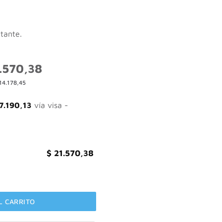
atante.
El
.570,38
o
precio
14.178,45
nal
actual
es:
962,98.
$ 21.570,38.
7.190,13
vía visa -
$
21.570,38
idratante Con Fragancia Floral Uso Diario Absorción Inmediata Vi
L CARRITO