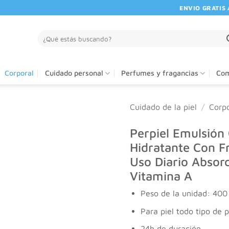
ENVIO GRATIS A PA
Buscar
por:
Corporal
Cuidado personal
Perfumes y fragancias
Com
Cuidado de la piel
/
Corpo
Perpiel Emulsión
Hidratante Con Fr
Uso Diario Absor
Vitamina A
Peso de la unidad: 400
Para piel todo tipo de p
24h de duración.