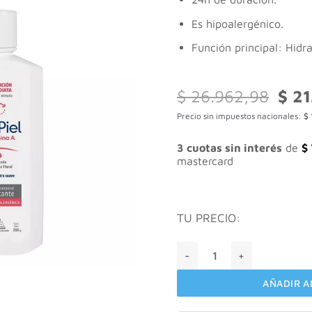
Es hipoalergénico.
Función principal: Hidr
El
$
26.962,98
$
21
preci
Precio sin impuestos nacionales:
$
origi
era:
$ 26.
3 cuotas sin interés
de
$
mastercard
TU PRECIO:
Perpiel Emulsión Corporal H
AÑADIR A