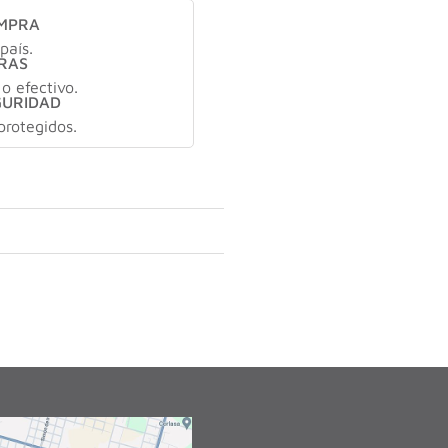
OMPRA
país.
RAS
 o efectivo.
GURIDAD
protegidos.