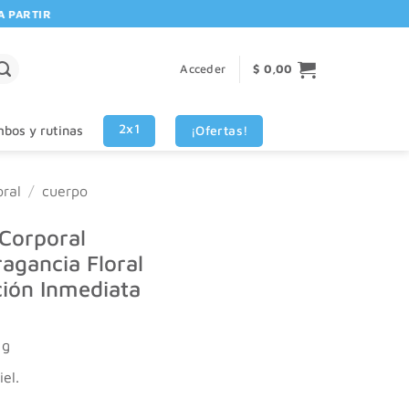
RTIR DE $80.000! 🚚 | 💳 3 CUOTAS SIN INTERES VISA - MASTERCARD
Acceder
$
0,00
2x1
¡Ofertas!
bos y rutinas
ral
/
cuerpo
 Corporal
agancia Floral
ción Inmediata
 g
iel.