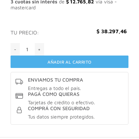
$ 63.829,11.
$ 38.297,46.
3 cuotas sin interés
de
$
12.765,82
vía visa -
mastercard
$
38.297,46
TU PRECIO:
PROAVENAL® Bálsamo Emoliente cantidad
AÑADIR AL CARRITO
ENVIAMOS TU COMPRA
Entregas a todo el país.
PAGÁ COMO QUIERAS
Tarjetas de crédito o efectivo.
COMPRÁ CON SEGURIDAD
Tus datos siempre protegidos.