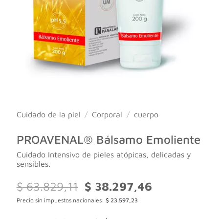
Cuidado de la piel
/
Corporal
/
cuerpo
PROAVENAL® Bálsamo Emoliente
Cuidado Intensivo de pieles atópicas, delicadas y
sensibles.
El
El
$
63.829,11
$
38.297,46
precio
precio
Precio sin impuestos nacionales:
$
23.597,23
original
actual
era:
es: