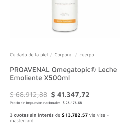
Cuidado de la piel
/
Corporal
/
cuerpo
PROAVENAL Omegatopic® Leche
Emoliente X500ml
El
El
$
68.912,88
$
41.347,72
precio
precio
Precio sin impuestos nacionales:
$
25.476,68
original
actual
era:
es:
$ 68.912,88.
$ 41.347,72.
3 cuotas sin interés
de
$
13.782,57
vía visa -
mastercard