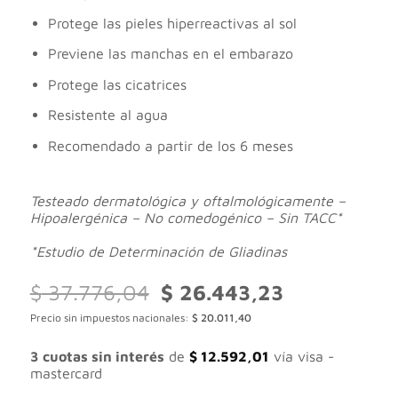
Protege las pieles hiperreactivas al sol
Previene las manchas en el embarazo
Protege las cicatrices
Resistente al agua
Recomendado a partir de los 6 meses
Testeado dermatológica y oftalmológicamente –
Hipoalergénica – No comedogénico – Sin TACC*
*Estudio de Determinación de Gliadinas
El
El
$
37.776,04
$
26.443,23
precio
precio
Precio sin impuestos nacionales:
$
20.011,40
original
actual
era:
es:
$ 37.776,04.
$ 26.443,23.
3 cuotas sin interés
de
$
12.592,01
vía visa -
mastercard