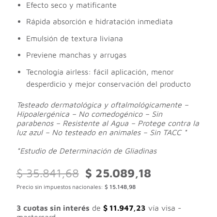
Efecto seco y matificante
Rápida absorción e hidratación inmediata
Emulsión de textura liviana
Previene manchas y arrugas
Tecnología airless: fácil aplicación, menor
desperdicio y mejor conservación del producto
Testeado dermatológica y oftalmológicamente –
Hipoalergénica – No comedogénico – Sin
parabenos – Resistente al Agua – Protege contra la
luz azul – No testeado en animales – Sin TACC *
*Estudio de Determinación de Gliadinas
El
El
$
35.841,68
$
25.089,18
precio
precio
Precio sin impuestos nacionales:
$
15.148,98
original
actual
era:
es:
$ 35.841,68.
$ 25.089,18.
3 cuotas sin interés
de
$
11.947,23
vía visa -
mastercard