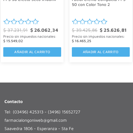
50 con Color Tono 2
El
El
El
El
$
37.231,91
$
26.062,34
$
39.425,86
$
25.626,81
Valorado
Valorado
o
precio
precio
precio
pre
Precio sin impuestos nacionales:
Precio sin impuestos nacionales:
l
original
actual
original
act
con
con
era:
es:
era:
es:
$
15.549,02
$
16.465,25
626,81.
$ 37.231,91.
$ 26.062,34.
$ 39.425,86.
$ 2
0
0
AÑADIR AL CARRITO
AÑADIR AL CARRITO
de
de
5
5
Contacto
Tel: (03496) 425313 - (3496) 15652727
farmacialongoniweb@gmail.com
Saavedra 1806 - Esperanza - Sta Fe