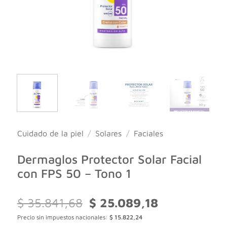
Cuidado de la piel
/
Solares
/
Faciales
Dermaglos Protector Solar Facial
con FPS 50 – Tono 1
El
El
$
35.841,68
$
25.089,18
precio
precio
Precio sin impuestos nacionales:
$
15.822,24
original
actual