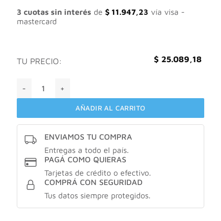
era:
es:
$ 35.841,68.
$ 25.089,18.
3 cuotas sin interés
de
$
11.947,23
vía visa -
mastercard
$
25.089,18
TU PRECIO:
Dermaglos Protector Solar Facial con FPS 50 - Tono 1 cantid
AÑADIR AL CARRITO
ENVIAMOS TU COMPRA
Entregas a todo el país.
PAGÁ COMO QUIERAS
Tarjetas de crédito o efectivo.
COMPRÁ CON SEGURIDAD
Tus datos siempre protegidos.