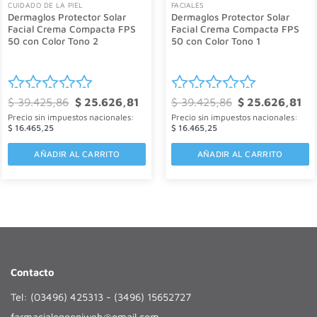
CUIDADO DE LA PIEL
FACIALES
Dermaglos Protector Solar
Dermaglos Protector Solar
Facial Crema Compacta FPS
Facial Crema Compacta FPS
50 con Color Tono 2
50 con Color Tono 1
El
El
El
El
$
39.425,86
$
25.626,81
$
39.425,86
$
25.626,81
Valorado
Valorado
o
precio
precio
precio
pre
Precio sin impuestos nacionales:
Precio sin impuestos nacionales:
l
original
actual
original
act
con
con
era:
es:
era:
es:
$
16.465,25
$
16.465,25
089,18.
$ 39.425,86.
$ 25.626,81.
$ 39.425,86.
$ 2
0
0
AÑADIR AL CARRITO
AÑADIR AL CARRITO
de
de
5
5
Contacto
Tel: (03496) 425313 - (3496) 15652727
farmacialongoniweb@gmail.com