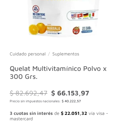
Cuidado personal
/
Suplementos
Quelat Multivitamínico Polvo x
300 Grs.
El
El
$
82.692,47
$
66.153,97
precio
precio
Precio sin impuestos nacionales:
$
40.222,57
original
actual
era:
es:
$ 82.692,47.
$ 66.153,97.
3 cuotas sin interés
de
$
22.051,32
vía visa -
mastercard