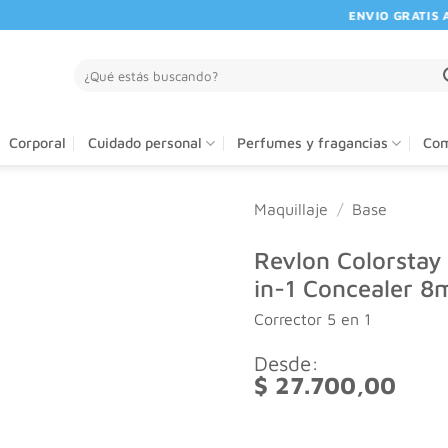
ENVIO GRATIS A PA
Buscar
por:
Corporal
Cuidado personal
Perfumes y fragancias
Com
Maquillaje
/
Base
Revlon Colorstay
in-1 Concealer 8
Corrector 5 en 1
Desde:
$
27.700,00