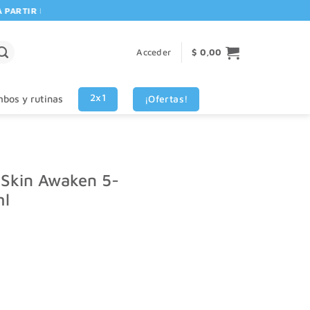
RTIR DE $80.000! 🚚 | 💳 3 CUOTAS SIN INTERES VISA - MASTERCARD
Acceder
$
0,00
2x1
¡Ofertas!
bos y rutinas
 Skin Awaken 5-
ml