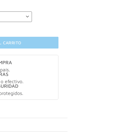
en 5-in-1 Concealer 8ml cantidad
L CARRITO
OMPRA
país.
RAS
 o efectivo.
GURIDAD
protegidos.