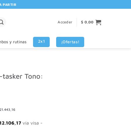
RTIR DE $80.000! 🚚 | 💳 3 CUOTAS SIN INTERES VISA - MASTERCARD
Acceder
$
0,00
2x1
¡Ofertas!
bos y rutinas
-tasker Tono:
21.443,16
12.106,17
vía visa -