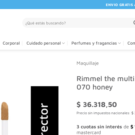
ENVIO GRATIS A PA
Buscar
por:
Corporal
Cuidado personal
Perfumes y fragancias
Com
Maquillaje
Rimmel the multi
070 honey
$
36.318,50
Precio sin impuestos nacionales:
$
3 cuotas sin interés
de
$
mastercard