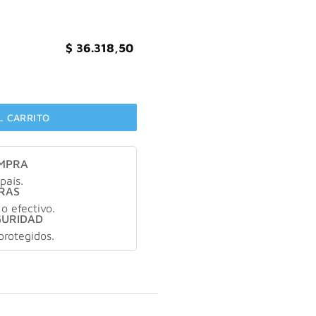
$
36.318,50
no: 070 honey cantidad
L CARRITO
OMPRA
país.
RAS
 o efectivo.
GURIDAD
protegidos.