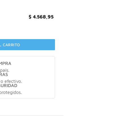
$
4.568,95
5 cantidad
L CARRITO
OMPRA
país.
RAS
 o efectivo.
GURIDAD
protegidos.