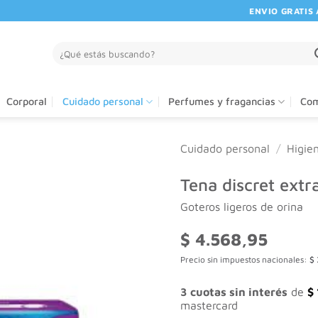
ENVIO GRATIS A PA
Buscar
por:
Corporal
Cuidado personal
Perfumes y fragancias
Com
Cuidado personal
/
Higie
Tena discret extr
Goteros ligeros de orina
$
4.568,95
Precio sin impuestos nacionales:
$
3 cuotas sin interés
de
$
mastercard