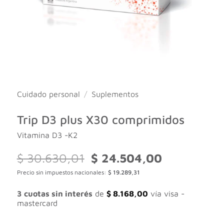
Cuidado personal
/
Suplementos
Trip D3 plus X30 comprimidos
Vitamina D3 -K2
El
El
$
30.630,01
$
24.504,00
precio
precio
Precio sin impuestos nacionales:
$
19.289,31
original
actual
era:
es:
$ 30.630,01.
$ 24.504,00.
3 cuotas sin interés
de
$
8.168,00
vía visa -
mastercard