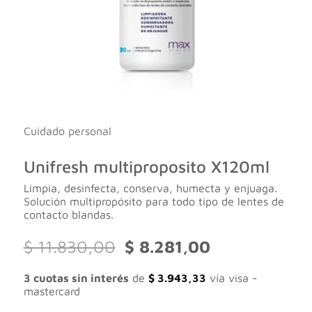
Cuidado personal
Unifresh multiproposito X120ml
Limpia, desinfecta, conserva, humecta y enjuaga.
Solución multipropósito para todo tipo de lentes de
contacto blandas.
El
El
$
11.830,00
$
8.281,00
precio
precio
original
actual
3 cuotas sin interés
de
$
3.943,33
vía visa -
era:
es:
mastercard
$ 11.830,00.
$ 8.281,00.