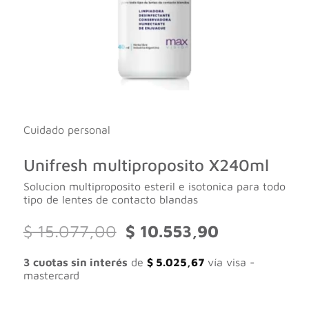
Cuidado personal
Unifresh multiproposito X240ml
Solucion multiproposito esteril e isotonica para todo
tipo de lentes de contacto blandas
El
El
$
15.077,00
$
10.553,90
precio
precio
original
actual
3 cuotas sin interés
de
$
5.025,67
vía visa -
era:
es:
mastercard
$ 15.077,00.
$ 10.553,90.