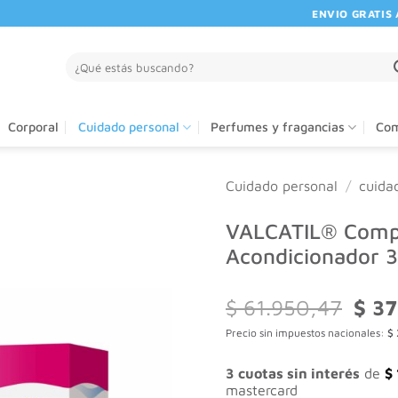
ENVIO GRATIS A PA
Buscar
por:
Corporal
Cuidado personal
Perfumes y fragancias
Com
Cuidado personal
/
cuida
VALCATIL® Comp
Acondicionador 
El
$
61.950,47
$
37
preci
Precio sin impuestos nacionales:
$
origi
era:
$ 61.
3 cuotas sin interés
de
$
mastercard