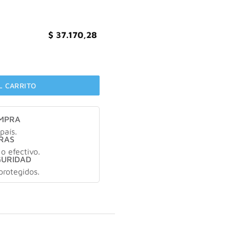
$
37.170,28
ionador 300 ml cantidad
L CARRITO
OMPRA
país.
RAS
 o efectivo.
GURIDAD
protegidos.