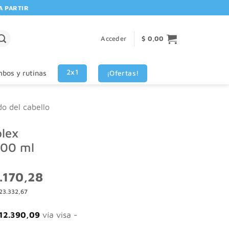
RTIR DE $80.000! 🚚 | 💳 3 CUOTAS SIN INTERES VISA - MASTERCARD
Acceder
$
0,00
2x1
¡Ofertas!
bos y rutinas
do del cabello
lex
300 ml
El
.170,28
o
precio
23.332,67
nal
actual
es:
950,47.
$ 37.170,28.
12.390,09
vía visa -