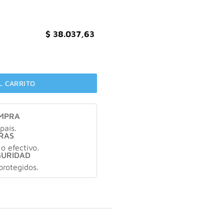
$
38.037,63
o 300 ml cantidad
L CARRITO
OMPRA
país.
RAS
 o efectivo.
GURIDAD
protegidos.