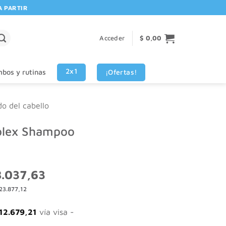
RTIR DE $80.000! 🚚 | 💳 3 CUOTAS SIN INTERES VISA - MASTERCARD
Acceder
$
0,00
2x1
¡Ofertas!
bos y rutinas
do del cabello
lex Shampoo
El
.037,63
o
precio
23.877,12
nal
actual
es:
.396,05.
$ 38.037,63.
12.679,21
vía visa -