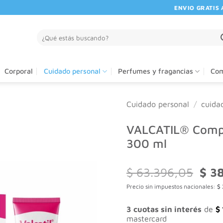
ENVIO GRATIS A PA
Buscar
por:
Corporal
Cuidado personal
Perfumes y fragancias
Com
Cuidado personal
/
cuida
VALCATIL® Comp
300 ml
El
$
63.396,05
$
38
preci
Precio sin impuestos nacionales:
$
origi
era:
$ 63
3 cuotas sin interés
de
$
mastercard