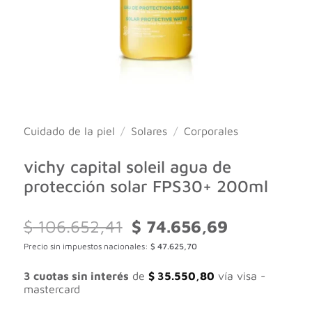
Cuidado de la piel
/
Solares
/
Corporales
vichy capital soleil agua de
protección solar FPS30+ 200ml
El
El
$
106.652,41
$
74.656,69
precio
precio
Precio sin impuestos nacionales:
$
47.625,70
original
actual
era:
es:
$ 106.652,41.
$ 74.656,69.
3 cuotas sin interés
de
$
35.550,80
vía visa -
mastercard