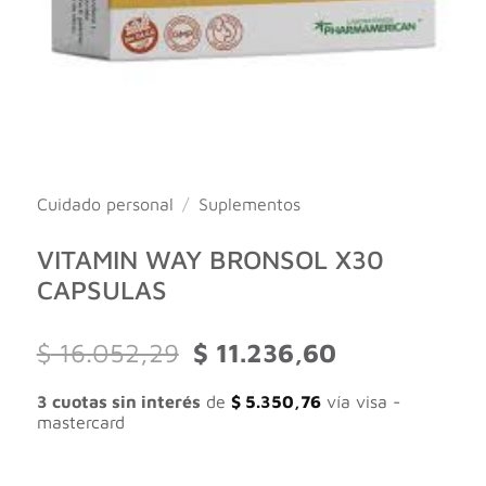
Cuidado personal
/
Suplementos
VITAMIN WAY BRONSOL X30
CAPSULAS
El
El
$
16.052,29
$
11.236,60
precio
precio
original
actual
3 cuotas sin interés
de
$
5.350,76
vía visa -
era:
es:
mastercard
$ 16.052,29.
$ 11.236,60.