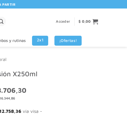
TIR DE $80.000! 🚚 | 💳 3 CUOTAS SIN INTERES VISA - MASTERCARD
Acceder
$
0,00
2x1
¡Ofertas!
bos y rutinas
ral
lsión X250ml
El
.706,30
o
precio
16.344,86
nal
actual
es:
.275,07.
$ 28.706,30.
12.758,36
vía visa -