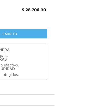
$
28.706,30
ml cantidad
L CARRITO
OMPRA
país.
RAS
 o efectivo.
GURIDAD
protegidos.