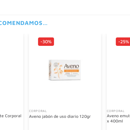
ECOMENDAMOS…
-30%
-25%
CORPORAL
CORPORAL
te Corporal
Aveno emuls
Aveno jabón de uso diario 120gr
x 400ml