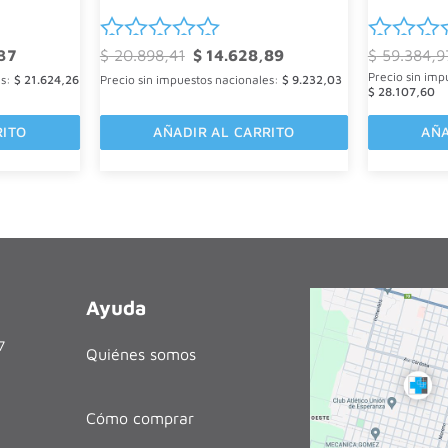
El
El
El
37
$
20.898,41
$
14.628,89
$
59.384,9
Valorado
Valorad
precio
precio
precio
Precio sin imp
es:
$
actual
21.624,26
Precio sin impuestos nacionales:
original
$
actual
9.232,03
con
con
$
28.107,60
es:
era:
es:
0
0
.
$ 34.265,37.
$ 20.898,41.
$ 14.628,89.
RITO
de
AÑADIR AL CARRITO
de
AÑA
5
5
Ayuda
27
Quiénes somos
Cómo comprar