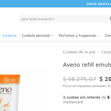
ENVIO GRATIS A PAR
Buscar
por:
Corporal
Cuidado personal
Perfumes y fragancias
Com
Cuidado de la piel
/
Corpo
Aveno refill emu
El
$
38.275,07
$
28
preci
Precio sin impuestos nacionales:
$
origi
era:
$ 38
3 cuotas sin interés
de
$
mastercard