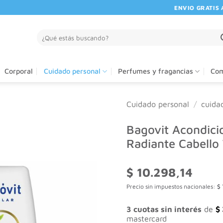
ENVIO GRATIS A PA
Buscar
por:
Corporal
Cuidado personal
Perfumes y fragancias
Com
Cuidado personal
/
cuida
Bagovit Acondici
Radiante Cabello
$
10.298,14
Precio sin impuestos nacionales:
$
3 cuotas sin interés
de
$
mastercard