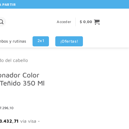
RTIR DE $80.000! 🚚 | 💳 3 CUOTAS SIN INTERES VISA - MASTERCARD
Acceder
$
0,00
2x1
¡Ofertas!
bos y rutinas
do del cabello
onador Color
 Teñido 350 Ml
7.296,10
3.432,71
vía visa -