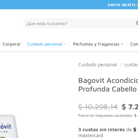
ENVIO GRATIS A P
Buscar
por:
Corporal
Cuidado personal
Perfumes y fragancias
Com
Cuidado personal
/
cuida
Bagovit Acondici
Profunda Cabell
El
$
10.298,14
$
7.
preci
Precio sin impuestos nacionales:
$
origin
era:
$ 10.
3 cuotas sin interés
de
$
mastercard