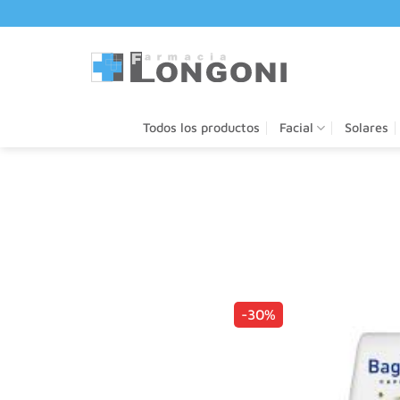
Saltar
al
contenido
Todos los productos
Facial
Solares
-30%