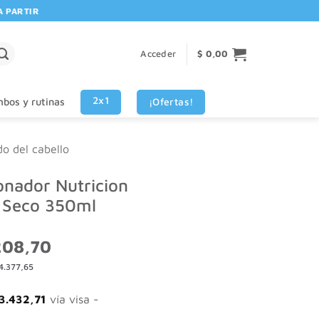
ARTIR DE $80.000! 🚚 | 💳 3 CUOTAS SIN INTERES VISA - MASTERCAR
Acceder
$
0,00
2x1
¡Ofertas!
bos y rutinas
do del cabello
onador Nutricion
o Seco 350ml
El
208,70
o
precio
4.377,65
al
actual
es:
298,14.
$ 7.208,70.
3.432,71
vía visa -