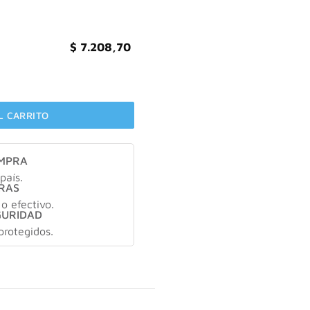
$
7.208,70
ricion Profunda Cabello Seco 350ml cantidad
L CARRITO
OMPRA
país.
RAS
 o efectivo.
GURIDAD
protegidos.