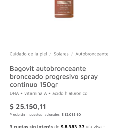
Cuidado de la piel
/
Solares
/
Autobronceante
Bagovit autobronceante
bronceado progresivo spray
continuo 150gr
DHA + vitamina A + ácido hialurónico
$
25.150,11
Precio sin impuestos nacionales:
$
12.058,60
3 cuotas sin interés
de
$
8.383,37
vía visa -