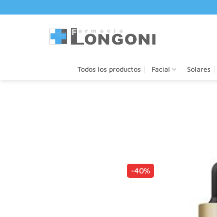
Saltar
al
contenido
Todos los productos
Facial
Solares
-40%