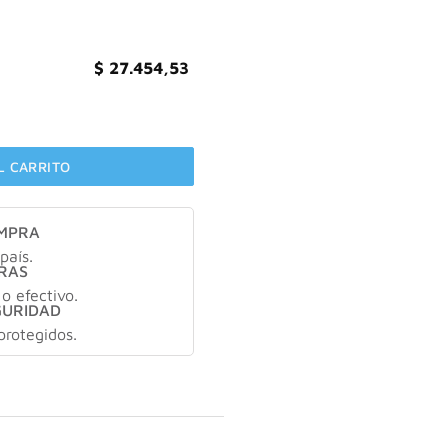
$
27.454,53
ro X30ml cantidad
L CARRITO
OMPRA
país.
RAS
 o efectivo.
GURIDAD
protegidos.