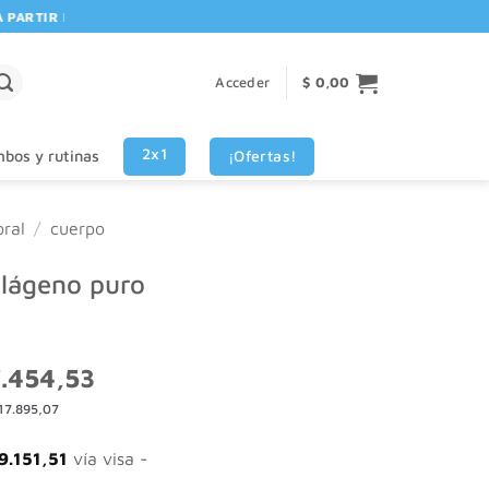
RTIR DE $80.000! 🚚 | 💳 3 CUOTAS SIN INTERES VISA - MASTERCARD
Acceder
$
0,00
2x1
¡Ofertas!
bos y rutinas
ral
/
cuerpo
lágeno puro
El
.454,53
o
precio
17.895,07
nal
actual
es:
757,55.
$ 27.454,53.
9.151,51
vía visa -