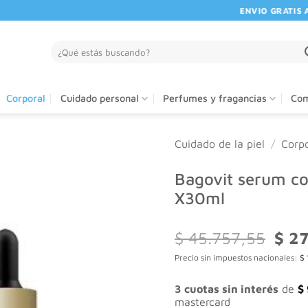
ENVIO GRATIS A PA
Buscar
por:
Corporal
Cuidado personal
Perfumes y fragancias
Com
Cuidado de la piel
/
Corpo
Bagovit serum co
X30ml
El
$
45.757,55
$
27
preci
Precio sin impuestos nacionales:
$
origi
era:
$ 45.
3 cuotas sin interés
de
$
mastercard