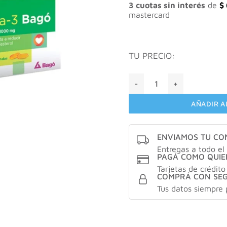
$ 18.
3 cuotas sin interés
de
$
mastercard
TU PRECIO:
Chía omega 3 bagó - Aceite
AÑADIR A
ENVIAMOS TU C
Entregas a todo el 
PAGÁ COMO QUIE
Tarjetas de crédito
COMPRÁ CON SE
Tus datos siempre 