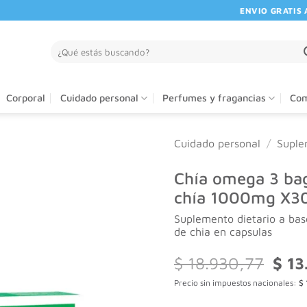
ENVIO GRATIS A PA
Buscar
por:
Corporal
Cuidado personal
Perfumes y fragancias
Com
Cuidado personal
/
Suple
Chía omega 3 bag
chía 1000mg X30
Suplemento dietario a ba
de chia en capsulas
El
$
18.930,77
$
13
preci
Precio sin impuestos nacionales:
$
origi
era: