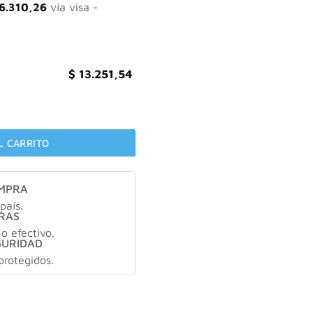
930,77.
$ 13.251,54.
6.310,26
vía visa -
$
13.251,54
 de chía 1000mg X30 capsulas cantidad
L CARRITO
OMPRA
país.
RAS
 o efectivo.
GURIDAD
protegidos.