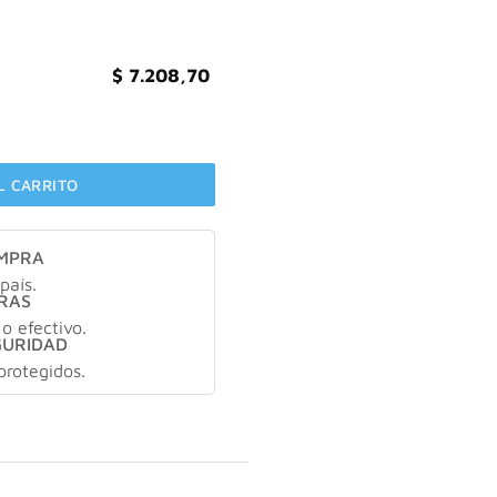
$
7.208,70
lime Cabello Opaco 350 Ml cantidad
L CARRITO
OMPRA
país.
RAS
 o efectivo.
GURIDAD
protegidos.