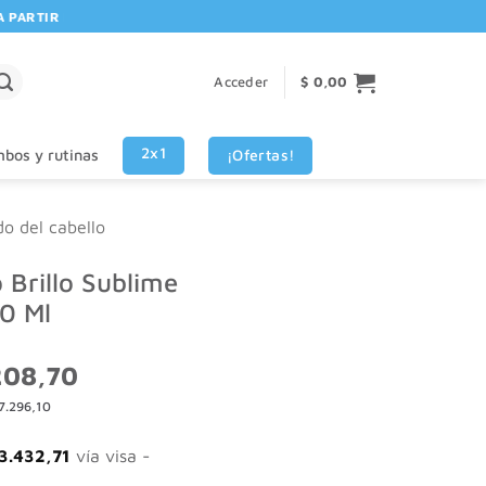
RTIR DE $80.000! 🚚 | 💳 3 CUOTAS SIN INTERES VISA - MASTERCARD
Acceder
$
0,00
2x1
¡Ofertas!
bos y rutinas
do del cabello
Brillo Sublime
0 Ml
El
208,70
o
precio
7.296,10
al
actual
es:
298,14.
$ 7.208,70.
3.432,71
vía visa -