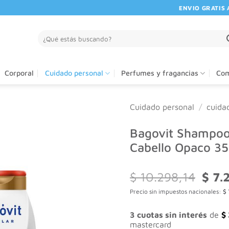
ENVIO GRATIS A PA
Buscar
por:
Corporal
Cuidado personal
Perfumes y fragancias
Com
Cuidado personal
/
cuida
Bagovit Shampoo 
Cabello Opaco 35
El
$
10.298,14
$
7.
preci
Precio sin impuestos nacionales:
$
origin
era:
$ 10.
3 cuotas sin interés
de
$
mastercard