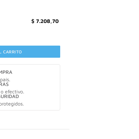
$
7.208,70
Profunda Cabello Seco X350 cantidad
L CARRITO
OMPRA
país.
RAS
 o efectivo.
GURIDAD
protegidos.