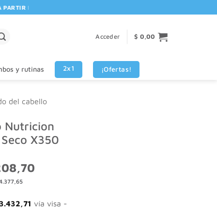
RTIR DE $80.000! 🚚 | 💳 3 CUOTAS SIN INTERES VISA - MASTERCARD
Acceder
$
0,00
2x1
¡Ofertas!
bos y rutinas
do del cabello
 Nutricion
o Seco X350
El
208,70
o
precio
4.377,65
al
actual
es:
298,14.
$ 7.208,70.
3.432,71
vía visa -