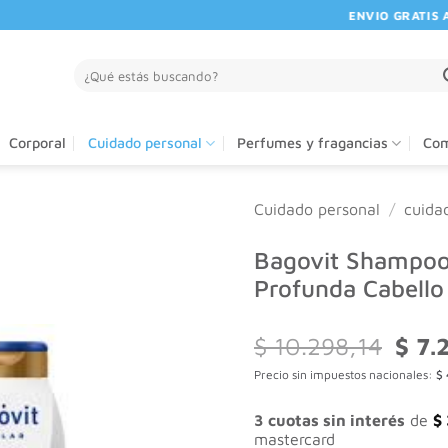
ENVIO GRATIS A PA
Buscar
por:
Corporal
Cuidado personal
Perfumes y fragancias
Com
Cuidado personal
/
cuida
Bagovit Shampoo
Profunda Cabell
El
$
10.298,14
$
7.
preci
Precio sin impuestos nacionales:
$
origin
era:
$ 10.
3 cuotas sin interés
de
$
mastercard