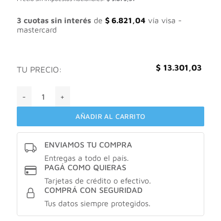
original
actual
era:
es:
$ 20.463,13.
$ 13.301,03.
3 cuotas sin interés
de
$
6.821,04
vía visa -
mastercard
$
13.301,03
TU PRECIO:
Bagovita A emulsión X200gr cantidad
AÑADIR AL CARRITO
ENVIAMOS TU COMPRA
Entregas a todo el país.
PAGÁ COMO QUIERAS
Tarjetas de crédito o efectivo.
COMPRÁ CON SEGURIDAD
Tus datos siempre protegidos.