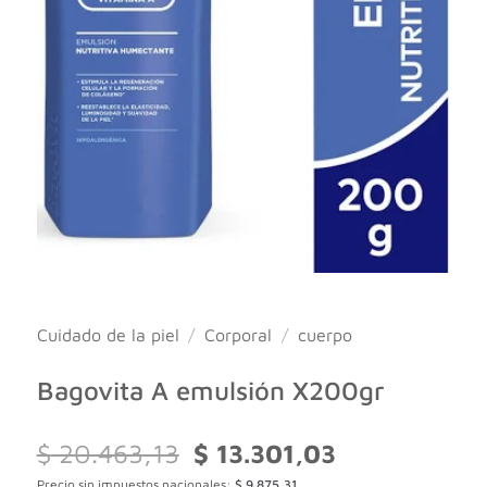
Cuidado de la piel
/
Corporal
/
cuerpo
Bagovita A emulsión X200gr
El
El
$
20.463,13
$
13.301,03
precio
precio
Precio sin impuestos nacionales:
$
9.875,31