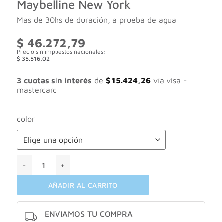
Maybelline New York
Mas de 30hs de duración, a prueba de agua
$
46.272,79
Precio sin impuestos nacionales:
$
35.516,02
3 cuotas sin interés
de
$
15.424,26
vía visa -
mastercard
color
Base de maquillaje lummi matte Maybelline New York canti
AÑADIR AL CARRITO
ENVIAMOS TU COMPRA