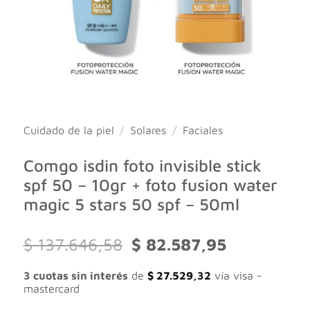
Cuidado de la piel
/
Solares
/
Faciales
Comgo isdin foto invisible stick
spf 50 – 10gr + foto fusion water
magic 5 stars 50 spf – 50ml
El
El
$
137.646,58
$
82.587,95
precio
precio
original
actual
3 cuotas sin interés
de
$
27.529,32
vía visa -
era:
es:
mastercard
$ 137.646,58.
$ 82.587,95.