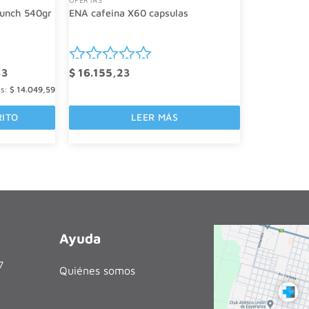
punch 540gr
ENA cafeina X60 capsulas
El
33
$
16.155,23
Valorado
precio
es:
actual
$
14.049,59
con
es:
0
.
$ 15.751,33.
RITO
LEER MÁS
de
5
Ayuda
27
Quiénes somos