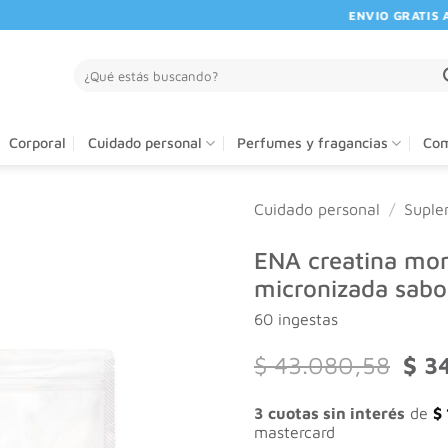
ENVIO GRATIS A PAR
Buscar
por:
Corporal
Cuidado personal
Perfumes y fragancias
Com
Cuidado personal
/
Suple
ENA creatina mo
micronizada sabo
60 ingestas
El
$
43.080,58
$
34
prec
origi
3 cuotas sin interés
de
$
era:
mastercard
$ 43