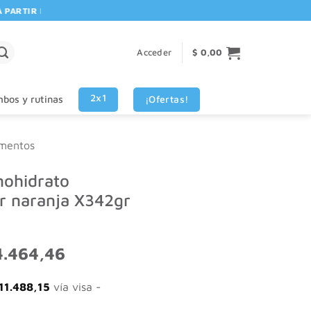
TIR DE $80.000! 🚚 | 💳 3 CUOTAS SIN INTERES VISA - MASTERCARD
Acceder
$
0,00
2x1
¡Ofertas!
bos y rutinas
mentos
nohidrato
r naranja X342gr
El
.464,46
io
precio
nal
actual
11.488,15
vía visa -
es:
.080,58.
$ 34.464,46.