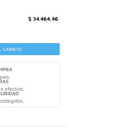
$
34.464,46
icronizada sabor naranja X342gr cantidad
L CARRITO
OMPRA
país.
RAS
 o efectivo.
GURIDAD
protegidos.