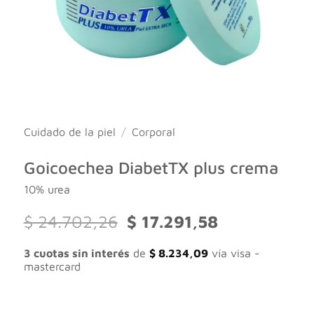
Cuidado de la piel
/
Corporal
Goicoechea DiabetTX plus crema
10% urea
El
El
$
24.702,26
$
17.291,58
precio
precio
original
actual
3 cuotas sin interés
de
$
8.234,09
vía visa -
era:
es:
mastercard
$ 24.702,26.
$ 17.291,58.