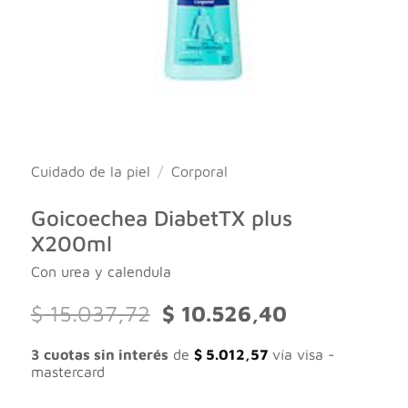
Cuidado de la piel
/
Corporal
Goicoechea DiabetTX plus
X200ml
Con urea y calendula
El
El
$
15.037,72
$
10.526,40
precio
precio
original
actual
3 cuotas sin interés
de
$
5.012,57
vía visa -
era:
es:
mastercard
$ 15.037,72.
$ 10.526,40.