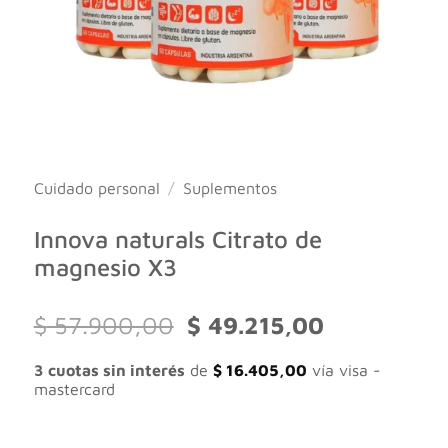
Cuidado personal
/
Suplementos
Innova naturals Citrato de
magnesio X3
El
El
$
57.900,00
$
49.215,00
precio
precio
original
actual
3 cuotas sin interés
de
$
16.405,00
vía visa -
era:
es:
mastercard
$ 57.900,00.
$ 49.215,00.