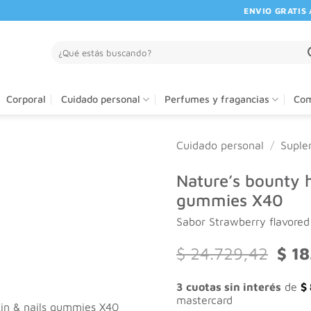
ENVIO GRATIS A P
Buscar
por:
Corporal
Cuidado personal
Perfumes y fragancias
Com
Cuidado personal
/
Suple
Nature’s bounty h
gummies X40
Sabor Strawberry flavored
El
$
24.729,42
$
18
preci
origi
3 cuotas sin interés
de
$
era:
mastercard
$ 24.