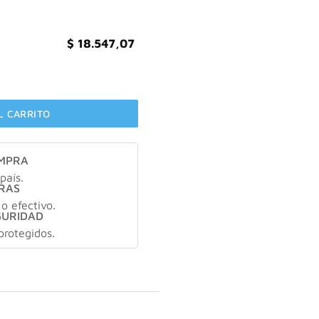
$
18.547,07
 & nails gummies X40 cantidad
L CARRITO
OMPRA
país.
RAS
 o efectivo.
GURIDAD
protegidos.