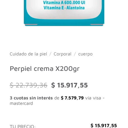
Cuidado de la piel
/
Corporal
/
cuerpo
Perpiel crema X200gr
El
El
$
22.739,36
$
15.917,55
precio
precio
original
actual
3 cuotas sin interés
de
$
7.579,79
vía visa -
era:
es:
mastercard
$ 22.739,36.
$ 15.917,55.
$
15.917,55
TU PRECIO: