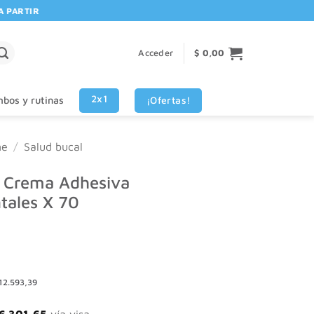
RTIR DE $80.000! 🚚 | 💳 3 CUOTAS SIN INTERES VISA - MASTERCARD
Acceder
$
0,00
2x1
¡Ofertas!
bos y rutinas
ne
/
Salud bucal
x Crema Adhesiva
tales X 70
12.593,39