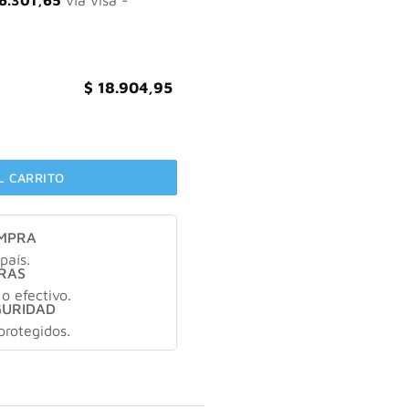
6.301,65
vía visa -
$
18.904,95
esiva Para Prótesis Dentales X 70 Gramos cantidad
L CARRITO
OMPRA
país.
RAS
 o efectivo.
GURIDAD
protegidos.