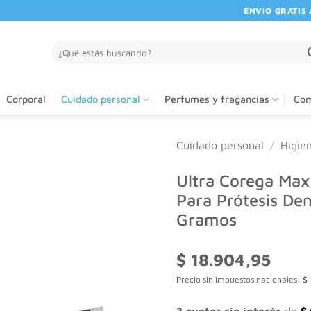
ENVIO GRATIS A PA
Buscar
por:
Corporal
Cuidado personal
Perfumes y fragancias
Com
Cuidado personal
/
Higie
Ultra Corega Ma
Para Prótesis Den
Gramos
$
18.904,95
Precio sin impuestos nacionales:
$