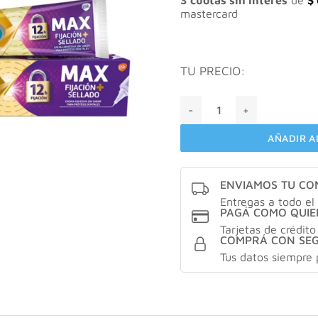
3 cuotas sin interés
de
$
mastercard
TU PRECIO:
Ultra Corega Max Crema Adh
AÑADIR A
ENVIAMOS TU C
Entregas a todo el 
PAGÁ COMO QUIE
Tarjetas de crédito
COMPRÁ CON SE
Tus datos siempre 