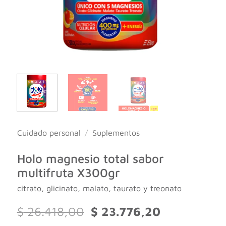
Cuidado personal
/
Suplementos
Holo magnesio total sabor
multifruta X300gr
citrato, glicinato, malato, taurato y treonato
El
El
$
26.418,00
$
23.776,20
precio
precio