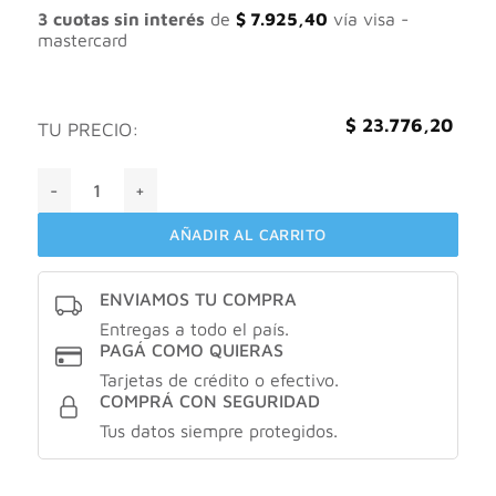
original
actual
3 cuotas sin interés
de
$
7.925,40
vía visa -
era:
es:
mastercard
$ 26.418,00.
$ 23.776,20.
$
23.776,20
TU PRECIO:
Holo magnesio total sabor multifruta X300gr cantidad
AÑADIR AL CARRITO
ENVIAMOS TU COMPRA
Entregas a todo el país.
PAGÁ COMO QUIERAS
Tarjetas de crédito o efectivo.
COMPRÁ CON SEGURIDAD
Tus datos siempre protegidos.